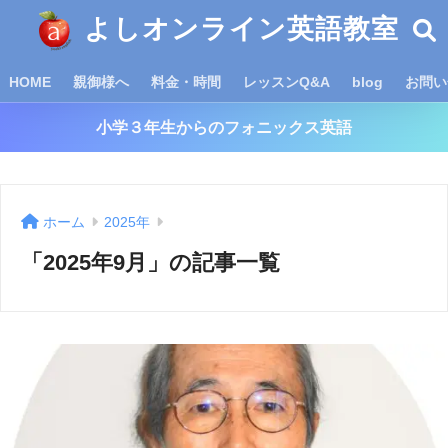
よしオンライン英語教室
HOME
親御様へ
料金・時間
レッスンQ&A
blog
お問い
小学３年生からのフォニックス英語
ホーム
2025年
「2025年9月」の記事一覧