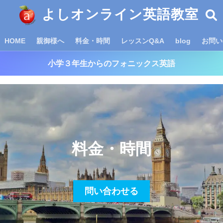
よしオンライン英語教室
HOME
親御様へ
料金・時間
レッスンQ&A
blog
お問い
小学３年生からのフォニックス英語
料金・時間
問い合わせる